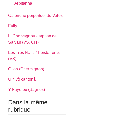
Arpitanna)
Calendrié pèrpèrtuèl du Valês
Fully
Li Charvagnou - arpitan de
Salvan (VS, CH)
Los Três Nant -’Troistorrents’
(VS)
Ollon (Chermignon)
U nivô cantonâl
Y Fayerou (Bagnes)
Dans la même
rubrique