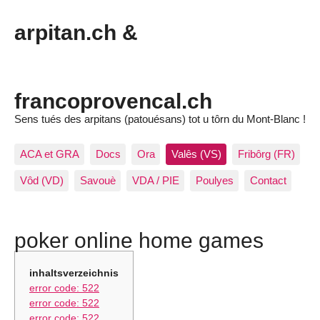
arpitan.ch &
francoprovencal.ch
Sens tués des arpitans (patouésans) tot u tôrn du Mont-Blanc !
ACA et GRA
Docs
Ora
Valês (VS)
Fribôrg (FR)
Vôd (VD)
Savouè
VDA / PIE
Poulyes
Contact
poker online home games
inhaltsverzeichnis
error code: 522
error code: 522
error code: 522