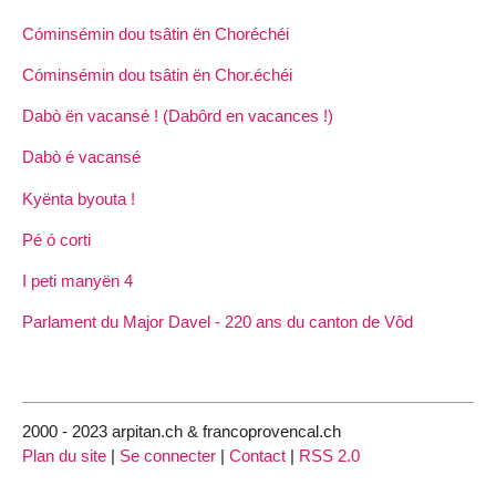
Cóminsémin dou tsâtin ën Choréchéi
Cóminsémin dou tsâtin ën Chor.échéi
Dabò ën vacansé ! (Dabôrd en vacances !)
Dabò é vacansé
Kyënta byouta !
Pé ó corti
I peti manyën 4
Parlament du Major Davel - 220 ans du canton de Vôd
2000 - 2023 arpitan.ch & francoprovencal.ch
Plan du site
|
Se connecter
|
Contact
|
RSS 2.0