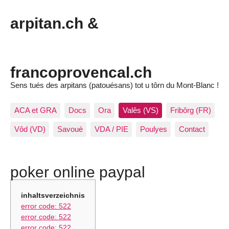
arpitan.ch &
francoprovencal.ch
Sens tués des arpitans (patouésans) tot u tôrn du Mont-Blanc !
ACA et GRA
Docs
Ora
Valês (VS)
Fribôrg (FR)
Vôd (VD)
Savouè
VDA / PIE
Poulyes
Contact
poker online paypal
inhaltsverzeichnis
error code: 522
error code: 522
error code: 522