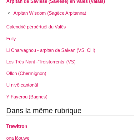
Arpitan de Saviése (Savièse) en Valês (Valais)
Arpitan Wisdom (Sagèce Arpitanna)
Calendrié pèrpèrtuèl du Valês
Fully
Li Charvagnou - arpitan de Salvan (VS, CH)
Los Três Nant -’Troistorrents’ (VS)
Ollon (Chermignon)
U nivô cantonâl
Y Fayerou (Bagnes)
Dans la même rubrique
Trawitron
ona lóouwe