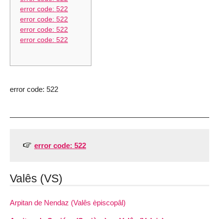
error code: 522
error code: 522
error code: 522
error code: 522
error code: 522
error code: 522
Valês (VS)
Arpitan de Nendaz (Valês èpiscopâl)