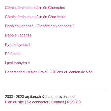
Cóminsémin dou tsâtin ën Choréchéi
Cóminsémin dou tsâtin ën Chor.échéi
Dabò ën vacansé ! (Dabôrd en vacances !)
Dabò é vacansé
Kyënta byouta !
Pé ó corti
I peti manyën 4
Parlament du Major Davel - 220 ans du canton de Vôd
2000 - 2023 arpitan.ch & francoprovencal.ch
Plan du site
|
Se connecter
|
Contact
|
RSS 2.0