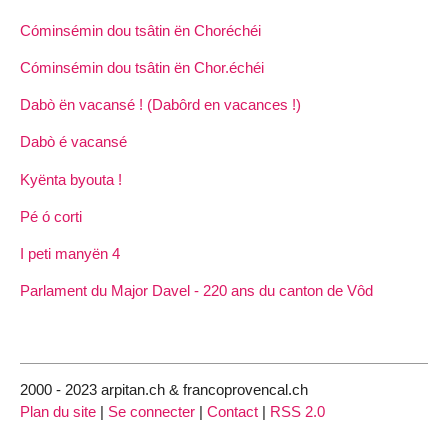
Cóminsémin dou tsâtin ën Choréchéi
Cóminsémin dou tsâtin ën Chor.échéi
Dabò ën vacansé ! (Dabôrd en vacances !)
Dabò é vacansé
Kyënta byouta !
Pé ó corti
I peti manyën 4
Parlament du Major Davel - 220 ans du canton de Vôd
2000 - 2023 arpitan.ch & francoprovencal.ch
Plan du site
|
Se connecter
|
Contact
|
RSS 2.0