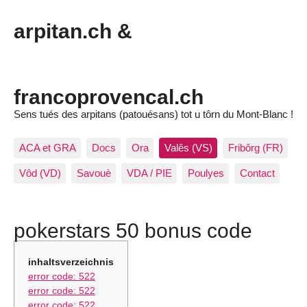
arpitan.ch &
francoprovencal.ch
Sens tués des arpitans (patouésans) tot u tôrn du Mont-Blanc !
ACA et GRA
Docs
Ora
Valês (VS)
Fribôrg (FR)
Vôd (VD)
Savouè
VDA / PIE
Poulyes
Contact
pokerstars 50 bonus code
inhaltsverzeichnis
error code: 522
error code: 522
error code: 522