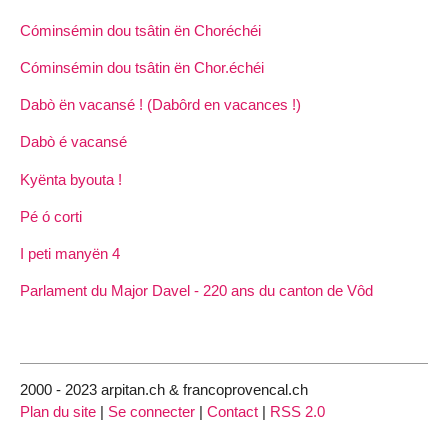
Cóminsémin dou tsâtin ën Choréchéi
Cóminsémin dou tsâtin ën Chor.échéi
Dabò ën vacansé ! (Dabôrd en vacances !)
Dabò é vacansé
Kyënta byouta !
Pé ó corti
I peti manyën 4
Parlament du Major Davel - 220 ans du canton de Vôd
2000 - 2023 arpitan.ch & francoprovencal.ch
Plan du site
|
Se connecter
|
Contact
|
RSS 2.0