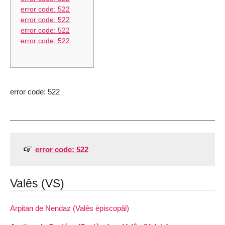
error code: 522
error code: 522
error code: 522
error code: 522
error code: 522
error code: 522
Valês (VS)
Arpitan de Nendaz (Valês èpiscopâl)