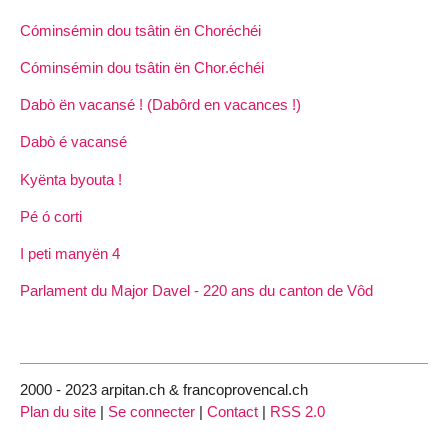
Cóminsémin dou tsâtin ën Choréchéi
Cóminsémin dou tsâtin ën Chor.échéi
Dabò ën vacansé ! (Dabôrd en vacances !)
Dabò é vacansé
Kyënta byouta !
Pé ó corti
I peti manyën 4
Parlament du Major Davel - 220 ans du canton de Vôd
2000 - 2023 arpitan.ch & francoprovencal.ch
Plan du site
|
Se connecter
|
Contact
|
RSS 2.0