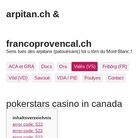
arpitan.ch &
francoprovencal.ch
Sens tués des arpitans (patouésans) tot u tôrn du Mont-Blanc !
ACA et GRA
Docs
Ora
Valês (VS)
Fribôrg (FR)
Vôd (VD)
Savouè
VDA / PIE
Poulyes
Contact
pokerstars casino in canada
inhaltsverzeichnis
error code: 522
error code: 522
error code: 522