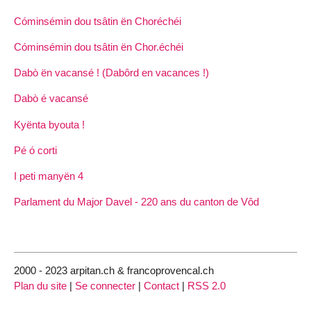
Cóminsémin dou tsâtin ën Choréchéi
Cóminsémin dou tsâtin ën Chor.échéi
Dabò ën vacansé ! (Dabôrd en vacances !)
Dabò é vacansé
Kyënta byouta !
Pé ó corti
I peti manyën 4
Parlament du Major Davel - 220 ans du canton de Vôd
2000 - 2023 arpitan.ch & francoprovencal.ch
Plan du site
|
Se connecter
|
Contact
|
RSS 2.0