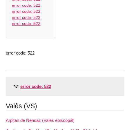
error code: 522
error code: 522
error code: 522
error code: 522
error code: 522
error code: 522
Valês (VS)
Arpitan de Nendaz (Valês èpiscopâl)