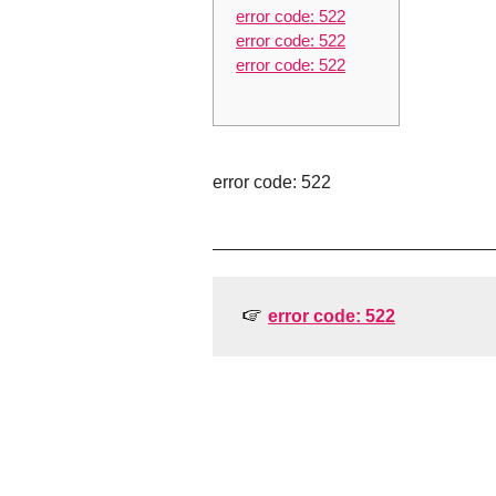
error code: 522
error code: 522
error code: 522
error code: 522
error code: 522