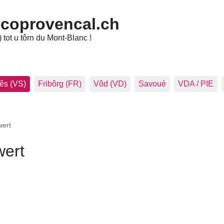
ncoprovencal.ch
tot u tôrn du Mont-Blanc !
ês (VS)
Fribôrg (FR)
Vôd (VD)
Savouè
VDA / PIE
wert
wert