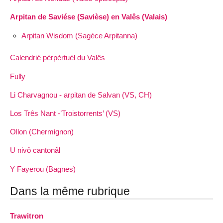
Arpitan de Saviése (Savièse) en Valês (Valais)
Arpitan Wisdom (Sagèce Arpitanna)
Calendrié pèrpèrtuèl du Valês
Fully
Li Charvagnou - arpitan de Salvan (VS, CH)
Los Três Nant -’Troistorrents’ (VS)
Ollon (Chermignon)
U nivô cantonâl
Y Fayerou (Bagnes)
Dans la même rubrique
Trawitron