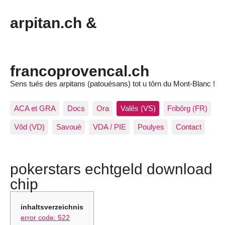
arpitan.ch &
francoprovencal.ch
Sens tués des arpitans (patouésans) tot u tôrn du Mont-Blanc !
ACA et GRA
Docs
Ora
Valês (VS)
Fribôrg (FR)
Vôd (VD)
Savouè
VDA / PIE
Poulyes
Contact
pokerstars echtgeld download
chip
inhaltsverzeichnis
error code: 522