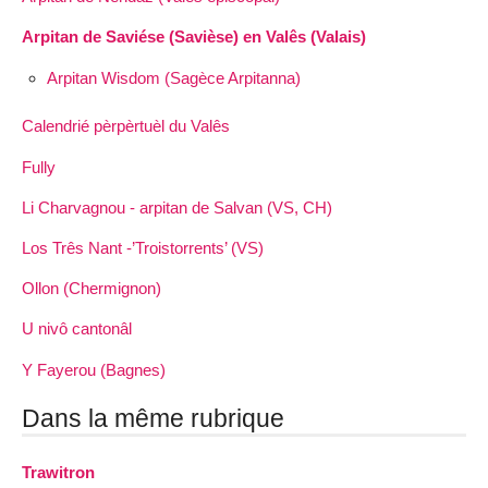
Arpitan de Saviése (Savièse) en Valês (Valais)
Arpitan Wisdom (Sagèce Arpitanna)
Calendrié pèrpèrtuèl du Valês
Fully
Li Charvagnou - arpitan de Salvan (VS, CH)
Los Três Nant -’Troistorrents’ (VS)
Ollon (Chermignon)
U nivô cantonâl
Y Fayerou (Bagnes)
Dans la même rubrique
Trawitron