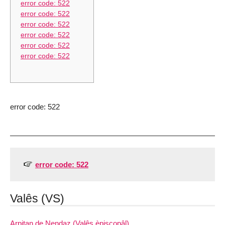
error code: 522
error code: 522
error code: 522
error code: 522
error code: 522
error code: 522
error code: 522
error code: 522
Valês (VS)
Arpitan de Nendaz (Valês èpiscopâl)