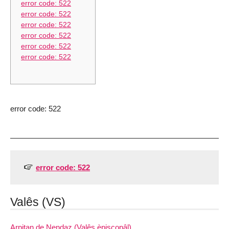
error code: 522
error code: 522
error code: 522
error code: 522
error code: 522
error code: 522
error code: 522
error code: 522
Valês (VS)
Arpitan de Nendaz (Valês èpiscopâl)