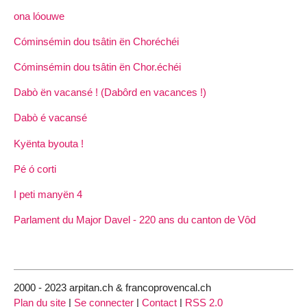
ona lóouwe
Cóminsémin dou tsâtin ën Choréchéi
Cóminsémin dou tsâtin ën Chor.échéi
Dabò ën vacansé ! (Dabôrd en vacances !)
Dabò é vacansé
Kyënta byouta !
Pé ó corti
I peti manyën 4
Parlament du Major Davel - 220 ans du canton de Vôd
2000 - 2023 arpitan.ch & francoprovencal.ch
Plan du site
|
Se connecter
|
Contact
|
RSS 2.0