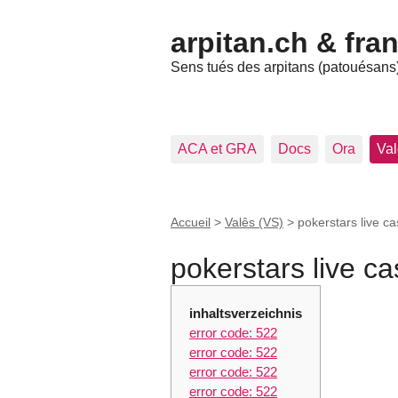
arpitan.ch & fra
Sens tués des arpitans (patouésans) 
ACA et GRA
Docs
Ora
Val
Accueil
>
Valês (VS)
> pokerstars live ca
pokerstars live ca
inhaltsverzeichnis
error code: 522
error code: 522
error code: 522
error code: 522