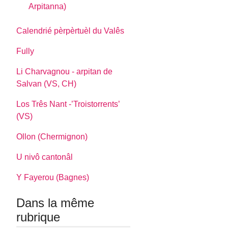
Arpitanna)
Calendrié pèrpèrtuèl du Valês
Fully
Li Charvagnou - arpitan de
Salvan (VS, CH)
Los Três Nant -’Troistorrents’
(VS)
Ollon (Chermignon)
U nivô cantonâl
Y Fayerou (Bagnes)
Dans la même
rubrique