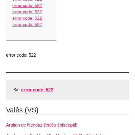
error code: 522
error code: 522
error code: 522
error code: 522
error code: 522
error code: 522
Valês (VS)
Arpitan de Nendaz (Valês èpiscopâl)