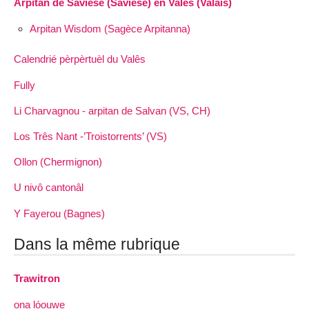
Arpitan de Saviése (Savièse) en Valês (Valais)
Arpitan Wisdom (Sagèce Arpitanna)
Calendrié pèrpèrtuèl du Valês
Fully
Li Charvagnou - arpitan de Salvan (VS, CH)
Los Três Nant -’Troistorrents’ (VS)
Ollon (Chermignon)
U nivô cantonâl
Y Fayerou (Bagnes)
Dans la même rubrique
Trawitron
ona lóouwe