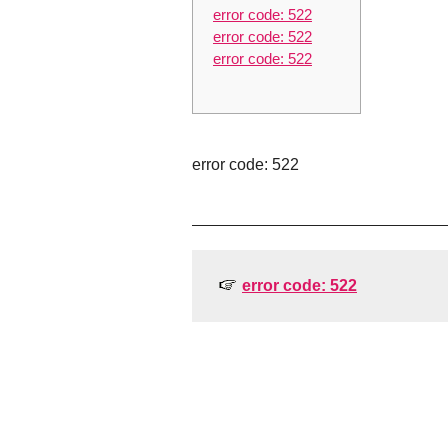
error code: 522
error code: 522
error code: 522
error code: 522
error code: 522