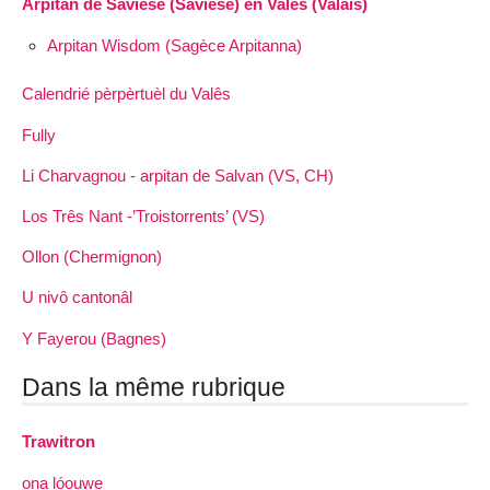
Arpitan de Saviése (Savièse) en Valês (Valais)
Arpitan Wisdom (Sagèce Arpitanna)
Calendrié pèrpèrtuèl du Valês
Fully
Li Charvagnou - arpitan de Salvan (VS, CH)
Los Três Nant -’Troistorrents’ (VS)
Ollon (Chermignon)
U nivô cantonâl
Y Fayerou (Bagnes)
Dans la même rubrique
Trawitron
ona lóouwe