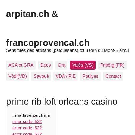
arpitan.ch &
francoprovencal.ch
Sens tués des arpitans (patouésans) tot u tôrn du Mont-Blanc !
ACA et GRA
Docs
Ora
Valês (VS)
Fribôrg (FR)
Vôd (VD)
Savouè
VDA / PIE
Poulyes
Contact
prime rib loft orleans casino
inhaltsverzeichnis
error code: 522
error code: 522
error code: 522