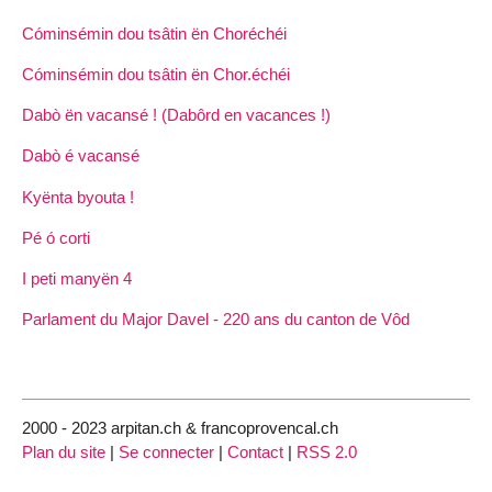
Cóminsémin dou tsâtin ën Choréchéi
Cóminsémin dou tsâtin ën Chor.échéi
Dabò ën vacansé ! (Dabôrd en vacances !)
Dabò é vacansé
Kyënta byouta !
Pé ó corti
I peti manyën 4
Parlament du Major Davel - 220 ans du canton de Vôd
2000 - 2023 arpitan.ch & francoprovencal.ch
Plan du site
|
Se connecter
|
Contact
|
RSS 2.0