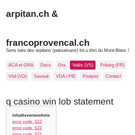
arpitan.ch &
francoprovencal.ch
Sens tués des arpitans (patouésans) tot u tôrn du Mont-Blanc !
ACA et GRA
Docs
Ora
Valês (VS)
Fribôrg (FR)
Vôd (VD)
Savouè
VDA / PIE
Poulyes
Contact
q casino win lob statement
inhaltsverzeichnis
error code: 522
error code: 522
error code: 522