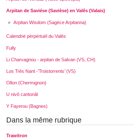
Arpitan de Saviése (Savièse) en Valês (Valais)
Arpitan Wisdom (Sagèce Arpitanna)
Calendrié pèrpèrtuèl du Valês
Fully
Li Charvagnou - arpitan de Salvan (VS, CH)
Los Três Nant -’Troistorrents’ (VS)
Ollon (Chermignon)
U nivô cantonâl
Y Fayerou (Bagnes)
Dans la même rubrique
Trawitron