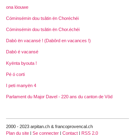
ona lóouwe
Cóminsémin dou tsâtin ën Choréchéi
Cóminsémin dou tsâtin ën Chor.échéi
Dabò ën vacansé ! (Dabôrd en vacances !)
Dabò é vacansé
Kyënta byouta !
Pé ó corti
I peti manyën 4
Parlament du Major Davel - 220 ans du canton de Vôd
2000 - 2023 arpitan.ch & francoprovencal.ch
Plan du site
|
Se connecter
|
Contact
|
RSS 2.0