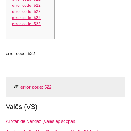
error code: 522
error code: 522
error code: 522
error code: 522
error code: 522
error code: 522
Valês (VS)
Arpitan de Nendaz (Valês èpiscopâl)