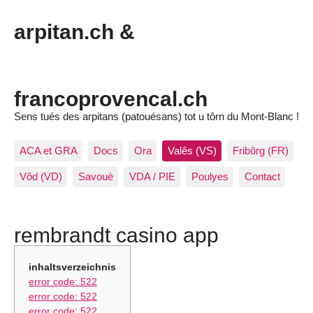
arpitan.ch &
francoprovencal.ch
Sens tués des arpitans (patouésans) tot u tôrn du Mont-Blanc !
ACA et GRA
Docs
Ora
Valês (VS)
Fribôrg (FR)
Vôd (VD)
Savouè
VDA / PIE
Poulyes
Contact
rembrandt casino app
inhaltsverzeichnis
error code: 522
error code: 522
error code: 522