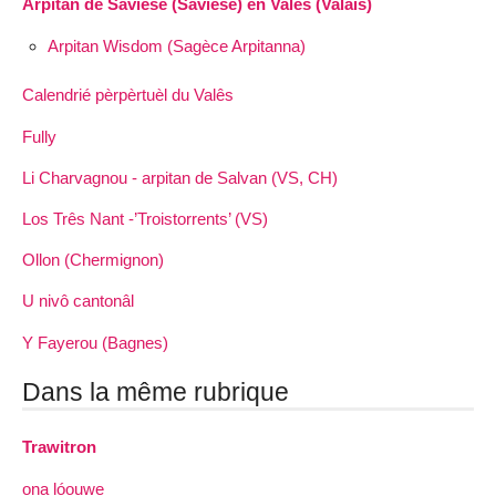
Arpitan de Saviése (Savièse) en Valês (Valais)
Arpitan Wisdom (Sagèce Arpitanna)
Calendrié pèrpèrtuèl du Valês
Fully
Li Charvagnou - arpitan de Salvan (VS, CH)
Los Três Nant -’Troistorrents’ (VS)
Ollon (Chermignon)
U nivô cantonâl
Y Fayerou (Bagnes)
Dans la même rubrique
Trawitron
ona lóouwe