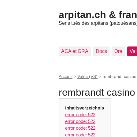
arpitan.ch & fra
Sens tués des arpitans (patouésans) 
ACA et GRA
Docs
Ora
Val
Accueil
>
Valês (VS)
> rembrandt casino 
rembrandt casino 
inhaltsverzeichnis
error code: 522
error code: 522
error code: 522
error code: 522