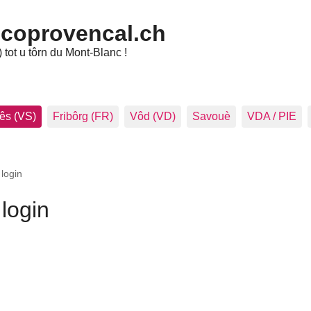
ncoprovencal.ch
tot u tôrn du Mont-Blanc !
ês (VS)
Fribôrg (FR)
Vôd (VD)
Savouè
VDA / PIE
login
login