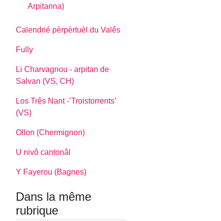
Arpitanna)
Calendrié pèrpèrtuèl du Valês
Fully
Li Charvagnou - arpitan de
Salvan (VS, CH)
Los Três Nant -’Troistorrents’
(VS)
Ollon (Chermignon)
U nivô cantonâl
Y Fayerou (Bagnes)
Dans la même
rubrique