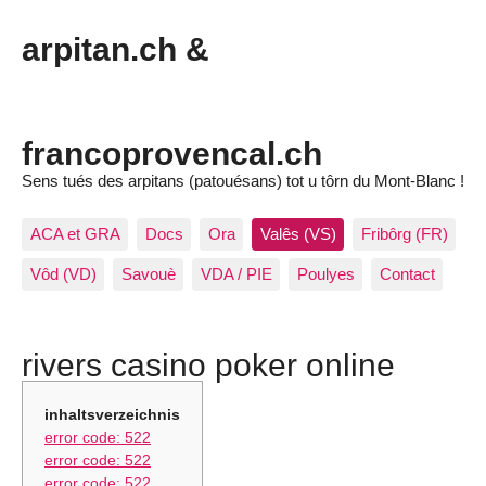
arpitan.ch &
francoprovencal.ch
Sens tués des arpitans (patouésans) tot u tôrn du Mont-Blanc !
ACA et GRA
Docs
Ora
Valês (VS)
Fribôrg (FR)
Vôd (VD)
Savouè
VDA / PIE
Poulyes
Contact
rivers casino poker online
inhaltsverzeichnis
error code: 522
error code: 522
error code: 522