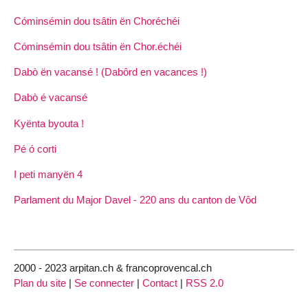
Cóminsémin dou tsâtin ën Choréchéi
Cóminsémin dou tsâtin ën Chor.échéi
Dabò ën vacansé ! (Dabôrd en vacances !)
Dabò é vacansé
Kyënta byouta !
Pé ó corti
I peti manyën 4
Parlament du Major Davel - 220 ans du canton de Vôd
2000 - 2023 arpitan.ch & francoprovencal.ch
Plan du site
|
Se connecter
|
Contact
|
RSS 2.0