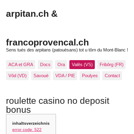
arpitan.ch &
francoprovencal.ch
Sens tués des arpitans (patouésans) tot u tôrn du Mont-Blanc !
ACA et GRA
Docs
Ora
Valês (VS)
Fribôrg (FR)
Vôd (VD)
Savouè
VDA / PIE
Poulyes
Contact
roulette casino no deposit
bonus
inhaltsverzeichnis
error code: 522