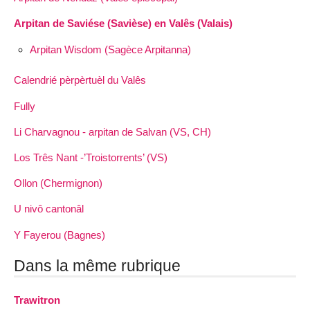
Arpitan de Saviése (Savièse) en Valês (Valais)
Arpitan Wisdom (Sagèce Arpitanna)
Calendrié pèrpèrtuèl du Valês
Fully
Li Charvagnou - arpitan de Salvan (VS, CH)
Los Três Nant -’Troistorrents’ (VS)
Ollon (Chermignon)
U nivô cantonâl
Y Fayerou (Bagnes)
Dans la même rubrique
Trawitron