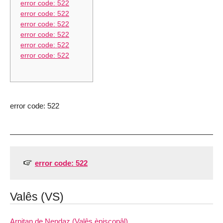
error code: 522
error code: 522
error code: 522
error code: 522
error code: 522
error code: 522
error code: 522
error code: 522
Valês (VS)
Arpitan de Nendaz (Valês èpiscopâl)