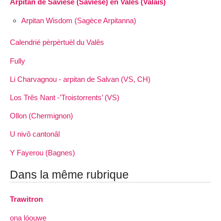
Arpitan de Saviése (Savièse) en Valês (Valais)
Arpitan Wisdom (Sagèce Arpitanna)
Calendrié pèrpèrtuèl du Valês
Fully
Li Charvagnou - arpitan de Salvan (VS, CH)
Los Três Nant -’Troistorrents’ (VS)
Ollon (Chermignon)
U nivô cantonâl
Y Fayerou (Bagnes)
Dans la même rubrique
Trawitron
ona lóouwe