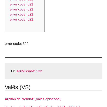
error code: 522
error code: 522
error code: 522
error code: 522
error code: 522
error code: 522
Valês (VS)
Arpitan de Nendaz (Valês èpiscopâl)