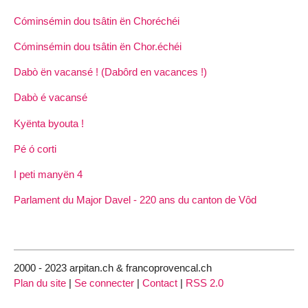
Cóminsémin dou tsâtin ën Choréchéi
Cóminsémin dou tsâtin ën Chor.échéi
Dabò ën vacansé ! (Dabôrd en vacances !)
Dabò é vacansé
Kyënta byouta !
Pé ó corti
I peti manyën 4
Parlament du Major Davel - 220 ans du canton de Vôd
2000 - 2023 arpitan.ch & francoprovencal.ch
Plan du site
|
Se connecter
|
Contact
|
RSS 2.0