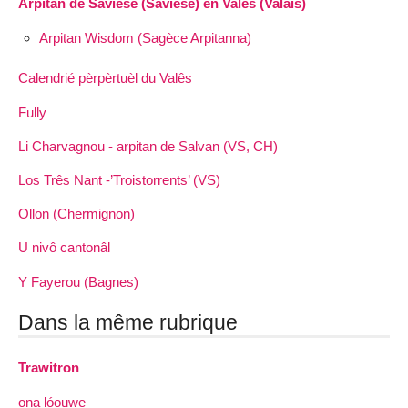
Arpitan de Saviése (Savièse) en Valês (Valais)
Arpitan Wisdom (Sagèce Arpitanna)
Calendrié pèrpèrtuèl du Valês
Fully
Li Charvagnou - arpitan de Salvan (VS, CH)
Los Três Nant -’Troistorrents’ (VS)
Ollon (Chermignon)
U nivô cantonâl
Y Fayerou (Bagnes)
Dans la même rubrique
Trawitron
ona lóouwe