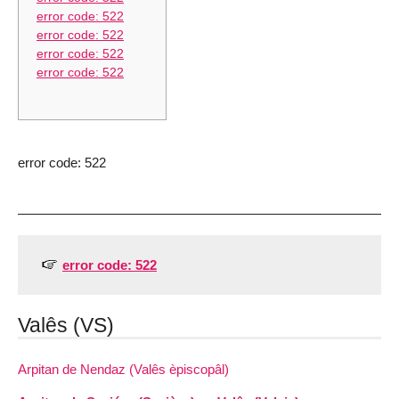
error code: 522
error code: 522
error code: 522
error code: 522
error code: 522
error code: 522
Valês (VS)
Arpitan de Nendaz (Valês èpiscopâl)