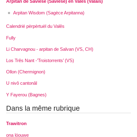
Arpitan de Saviése (Savièse) en Valês (Valais)
Arpitan Wisdom (Sagèce Arpitanna)
Calendrié pèrpèrtuèl du Valês
Fully
Li Charvagnou - arpitan de Salvan (VS, CH)
Los Três Nant -’Troistorrents’ (VS)
Ollon (Chermignon)
U nivô cantonâl
Y Fayerou (Bagnes)
Dans la même rubrique
Trawitron
ona lóouwe