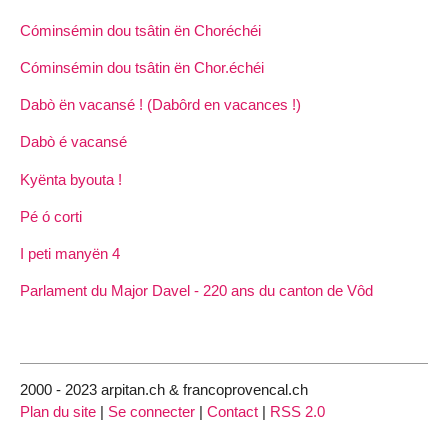
Cóminsémin dou tsâtin ën Choréchéi
Cóminsémin dou tsâtin ën Chor.échéi
Dabò ën vacansé ! (Dabôrd en vacances !)
Dabò é vacansé
Kyënta byouta !
Pé ó corti
I peti manyën 4
Parlament du Major Davel - 220 ans du canton de Vôd
2000 - 2023 arpitan.ch & francoprovencal.ch
Plan du site
|
Se connecter
|
Contact
|
RSS 2.0