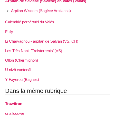
Arpitan de Saviése (Savièse) en Valês (Valais)
Arpitan Wisdom (Sagèce Arpitanna)
Calendrié pèrpèrtuèl du Valês
Fully
Li Charvagnou - arpitan de Salvan (VS, CH)
Los Três Nant -’Troistorrents’ (VS)
Ollon (Chermignon)
U nivô cantonâl
Y Fayerou (Bagnes)
Dans la même rubrique
Trawitron
ona lóouwe