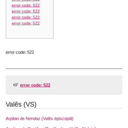
error code: 522
error code: 522
error code: 522
error code: 522
error code: 522
error code: 522
Valês (VS)
Arpitan de Nendaz (Valês èpiscopâl)