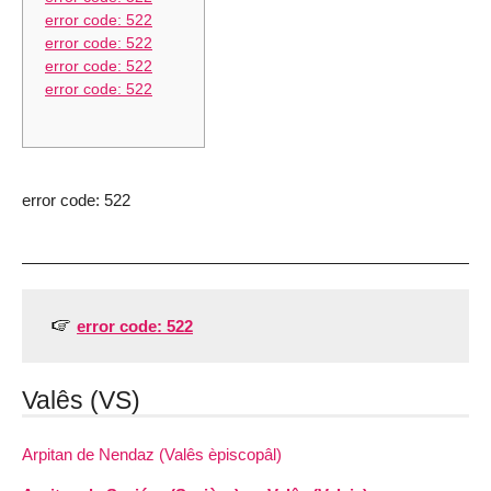
error code: 522
error code: 522
error code: 522
error code: 522
error code: 522
error code: 522
Valês (VS)
Arpitan de Nendaz (Valês èpiscopâl)