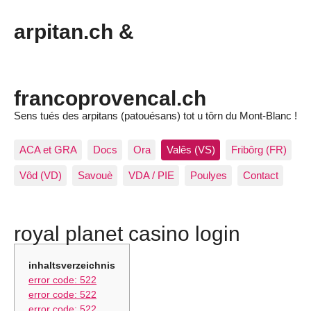
arpitan.ch &
francoprovencal.ch
Sens tués des arpitans (patouésans) tot u tôrn du Mont-Blanc !
ACA et GRA
Docs
Ora
Valês (VS)
Fribôrg (FR)
Vôd (VD)
Savouè
VDA / PIE
Poulyes
Contact
royal planet casino login
inhaltsverzeichnis
error code: 522
error code: 522
error code: 522