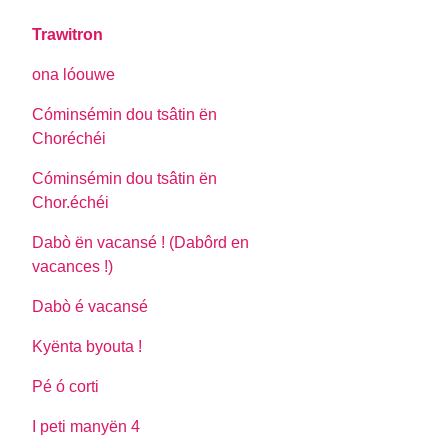
Trawitron
ona lóouwe
Cóminsémin dou tsâtin ën
Choréchéi
Cóminsémin dou tsâtin ën
Chor.échéi
Dabò ën vacansé ! (Dabôrd en
vacances !)
Dabò é vacansé
Kyënta byouta !
Pé ó corti
I peti manyën 4