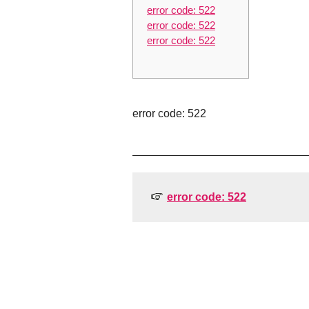
error code: 522
error code: 522
error code: 522
error code: 522
error code: 522