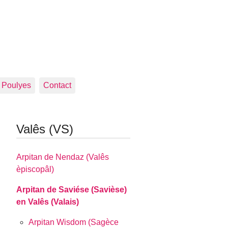
Poulyes
Contact
Valês (VS)
Arpitan de Nendaz (Valês
èpiscopâl)
Arpitan de Saviése (Savièse)
en Valês (Valais)
Arpitan Wisdom (Sagèce