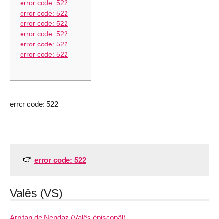
error code: 522
error code: 522
error code: 522
error code: 522
error code: 522
error code: 522
error code: 522
error code: 522
Valês (VS)
Arpitan de Nendaz (Valês èpiscopâl)