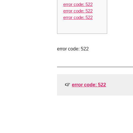
error code: 522
error code: 522
error code: 522
error code: 522
error code: 522