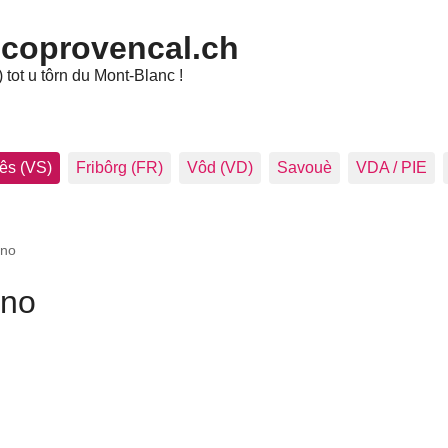
ncoprovencal.ch
tot u tôrn du Mont-Blanc !
ês (VS)
Fribôrg (FR)
Vôd (VD)
Savouè
VDA / PIE
ino
ino