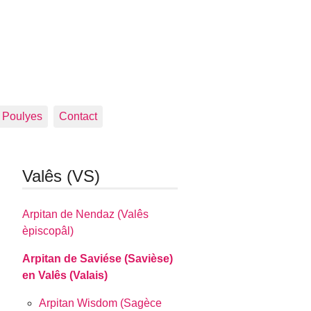
Poulyes
Contact
Valês (VS)
Arpitan de Nendaz (Valês
èpiscopâl)
Arpitan de Saviése (Savièse)
en Valês (Valais)
Arpitan Wisdom (Sagèce