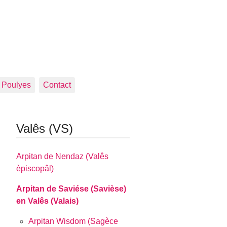
Poulyes
Contact
Valês (VS)
Arpitan de Nendaz (Valês
èpiscopâl)
Arpitan de Saviése (Savièse)
en Valês (Valais)
Arpitan Wisdom (Sagèce