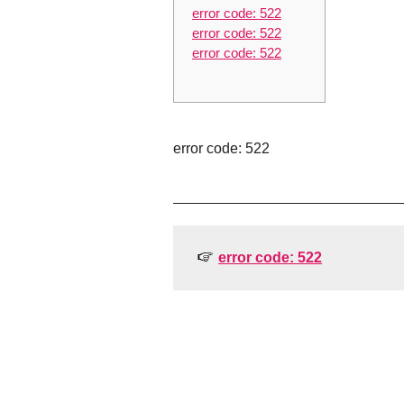
error code: 522
error code: 522
error code: 522
error code: 522
error code: 522