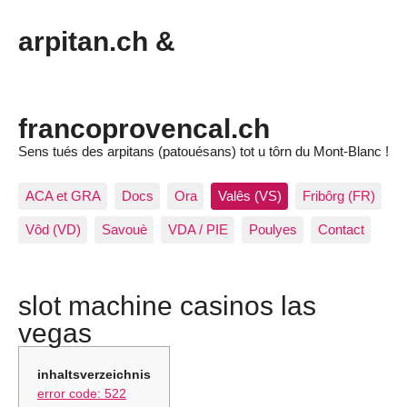
arpitan.ch &
francoprovencal.ch
Sens tués des arpitans (patouésans) tot u tôrn du Mont-Blanc !
ACA et GRA
Docs
Ora
Valês (VS)
Fribôrg (FR)
Vôd (VD)
Savouè
VDA / PIE
Poulyes
Contact
slot machine casinos las
vegas
inhaltsverzeichnis
error code: 522