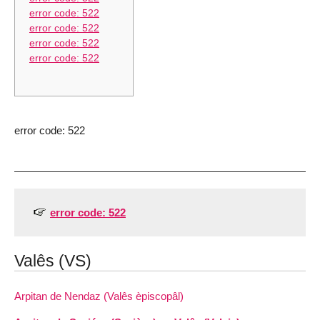
error code: 522
error code: 522
error code: 522
error code: 522
error code: 522
error code: 522
Valês (VS)
Arpitan de Nendaz (Valês èpiscopâl)