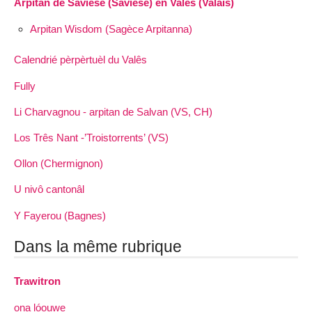
Arpitan de Saviése (Savièse) en Valês (Valais)
Arpitan Wisdom (Sagèce Arpitanna)
Calendrié pèrpèrtuèl du Valês
Fully
Li Charvagnou - arpitan de Salvan (VS, CH)
Los Três Nant -’Troistorrents’ (VS)
Ollon (Chermignon)
U nivô cantonâl
Y Fayerou (Bagnes)
Dans la même rubrique
Trawitron
ona lóouwe