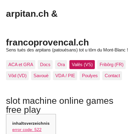
arpitan.ch &
francoprovencal.ch
Sens tués des arpitans (patouésans) tot u tôrn du Mont-Blanc !
ACA et GRA
Docs
Ora
Valês (VS)
Fribôrg (FR)
Vôd (VD)
Savouè
VDA / PIE
Poulyes
Contact
slot machine online games
free play
inhaltsverzeichnis
error code: 522