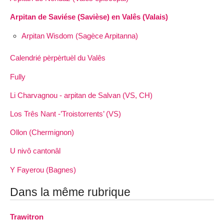
Arpitan de Saviése (Savièse) en Valês (Valais)
Arpitan Wisdom (Sagèce Arpitanna)
Calendrié pèrpèrtuèl du Valês
Fully
Li Charvagnou - arpitan de Salvan (VS, CH)
Los Três Nant -’Troistorrents’ (VS)
Ollon (Chermignon)
U nivô cantonâl
Y Fayerou (Bagnes)
Dans la même rubrique
Trawitron