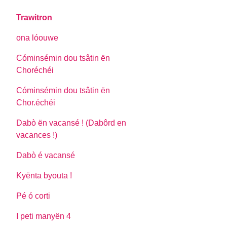
Trawitron
ona lóouwe
Cóminsémin dou tsâtin ën
Choréchéi
Cóminsémin dou tsâtin ën
Chor.échéi
Dabò ën vacansé ! (Dabôrd en
vacances !)
Dabò é vacansé
Kyënta byouta !
Pé ó corti
I peti manyën 4