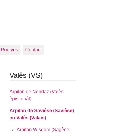
Poulyes
Contact
Valês (VS)
Arpitan de Nendaz (Valês
èpiscopâl)
Arpitan de Saviése (Savièse)
en Valês (Valais)
Arpitan Wisdom (Sagèce