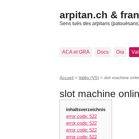
arpitan.ch & fra
Sens tués des arpitans (patouésans) 
ACA et GRA
Docs
Ora
Val
Accueil
>
Valês (VS)
> slot machine onlin
slot machine onlin
inhaltsverzeichnis
error code: 522
error code: 522
error code: 522
error code: 522