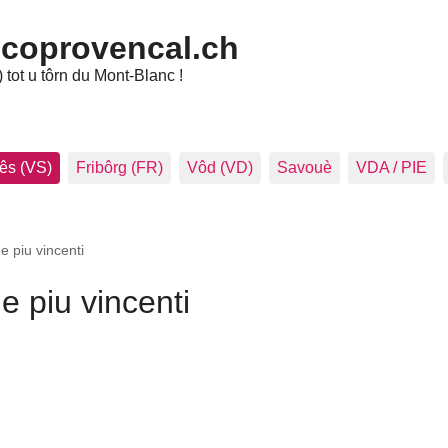
ncoprovencal.ch
tot u tôrn du Mont-Blanc !
ês (VS)
Fribôrg (FR)
Vôd (VD)
Savouè
VDA / PIE
e piu vincenti
e piu vincenti