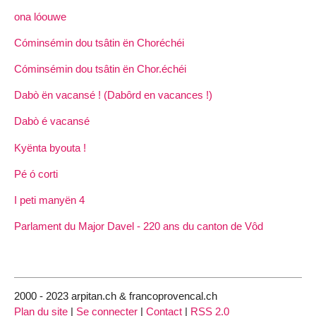
ona lóouwe
Cóminsémin dou tsâtin ën Choréchéi
Cóminsémin dou tsâtin ën Chor.échéi
Dabò ën vacansé ! (Dabôrd en vacances !)
Dabò é vacansé
Kyënta byouta !
Pé ó corti
I peti manyën 4
Parlament du Major Davel - 220 ans du canton de Vôd
2000 - 2023 arpitan.ch & francoprovencal.ch
Plan du site
|
Se connecter
|
Contact
|
RSS 2.0