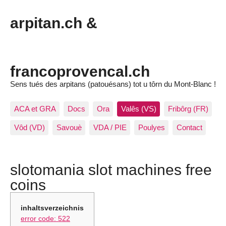
arpitan.ch &
francoprovencal.ch
Sens tués des arpitans (patouésans) tot u tôrn du Mont-Blanc !
ACA et GRA
Docs
Ora
Valês (VS)
Fribôrg (FR)
Vôd (VD)
Savouè
VDA / PIE
Poulyes
Contact
slotomania slot machines free
coins
inhaltsverzeichnis
error code: 522