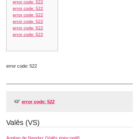
error code: 522
error code: 522
error code: 522
error code: 522
error code: 522
error code: 522
error code: 522
error code: 522
Valês (VS)
Arpitan de Nendaz (Valês èpiscopâl)