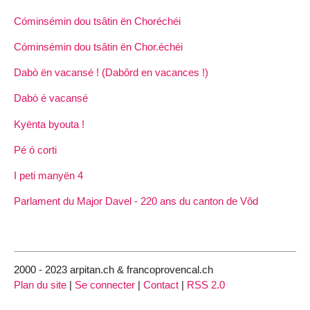
Cóminsémin dou tsâtin ën Choréchéi
Cóminsémin dou tsâtin ën Chor.échéi
Dabò ën vacansé ! (Dabôrd en vacances !)
Dabò é vacansé
Kyënta byouta !
Pé ó corti
I peti manyën 4
Parlament du Major Davel - 220 ans du canton de Vôd
2000 - 2023 arpitan.ch & francoprovencal.ch
Plan du site
|
Se connecter
|
Contact
|
RSS 2.0