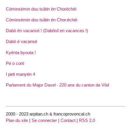
Cóminsémin dou tsâtin ën Choréchéi
Cóminsémin dou tsâtin ën Chor.échéi
Dabò ën vacansé ! (Dabôrd en vacances !)
Dabò é vacansé
Kyënta byouta !
Pé ó corti
I peti manyën 4
Parlament du Major Davel - 220 ans du canton de Vôd
2000 - 2023 arpitan.ch & francoprovencal.ch
Plan du site
|
Se connecter
|
Contact
|
RSS 2.0