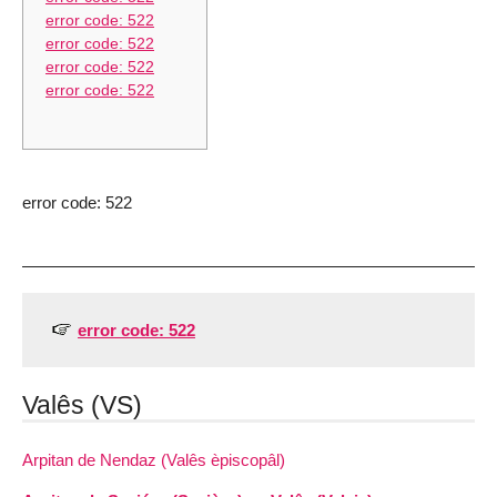
error code: 522
error code: 522
error code: 522
error code: 522
error code: 522
error code: 522
Valês (VS)
Arpitan de Nendaz (Valês èpiscopâl)