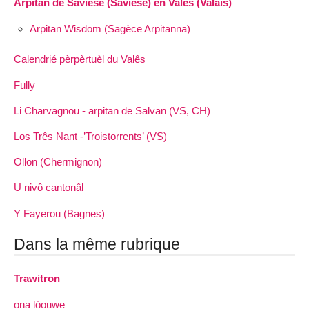
Arpitan de Saviése (Savièse) en Valês (Valais)
Arpitan Wisdom (Sagèce Arpitanna)
Calendrié pèrpèrtuèl du Valês
Fully
Li Charvagnou - arpitan de Salvan (VS, CH)
Los Três Nant -’Troistorrents’ (VS)
Ollon (Chermignon)
U nivô cantonâl
Y Fayerou (Bagnes)
Dans la même rubrique
Trawitron
ona lóouwe