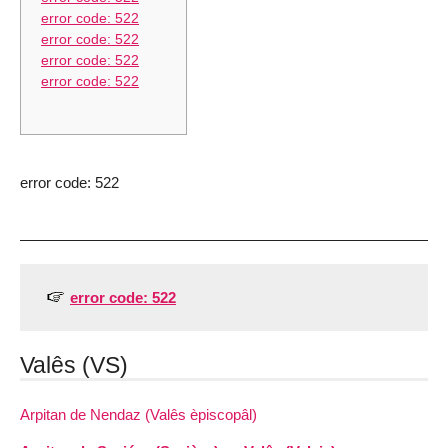
error code: 522
error code: 522
error code: 522
error code: 522
error code: 522
error code: 522
Valês (VS)
Arpitan de Nendaz (Valês èpiscopâl)