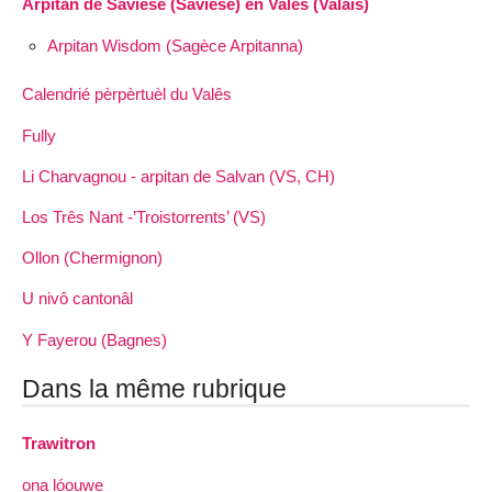
Arpitan de Saviése (Savièse) en Valês (Valais)
Arpitan Wisdom (Sagèce Arpitanna)
Calendrié pèrpèrtuèl du Valês
Fully
Li Charvagnou - arpitan de Salvan (VS, CH)
Los Três Nant -’Troistorrents’ (VS)
Ollon (Chermignon)
U nivô cantonâl
Y Fayerou (Bagnes)
Dans la même rubrique
Trawitron
ona lóouwe