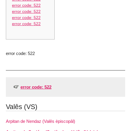
error code: 522
error code: 522
error code: 522
error code: 522
error code: 522
error code: 522
Valês (VS)
Arpitan de Nendaz (Valês èpiscopâl)