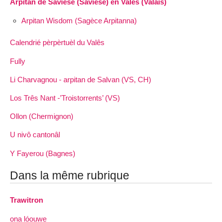
Arpitan de Saviése (Savièse) en Valês (Valais)
Arpitan Wisdom (Sagèce Arpitanna)
Calendrié pèrpèrtuèl du Valês
Fully
Li Charvagnou - arpitan de Salvan (VS, CH)
Los Três Nant -’Troistorrents’ (VS)
Ollon (Chermignon)
U nivô cantonâl
Y Fayerou (Bagnes)
Dans la même rubrique
Trawitron
ona lóouwe