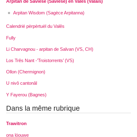
Arpitan de Saviése (Savièse) en Valês (Valais)
Arpitan Wisdom (Sagèce Arpitanna)
Calendrié pèrpèrtuèl du Valês
Fully
Li Charvagnou - arpitan de Salvan (VS, CH)
Los Três Nant -’Troistorrents’ (VS)
Ollon (Chermignon)
U nivô cantonâl
Y Fayerou (Bagnes)
Dans la même rubrique
Trawitron
ona lóouwe