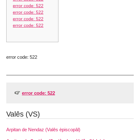
error code: 522
error code: 522
error code: 522
error code: 522
error code: 522
error code: 522
Valês (VS)
Arpitan de Nendaz (Valês èpiscopâl)