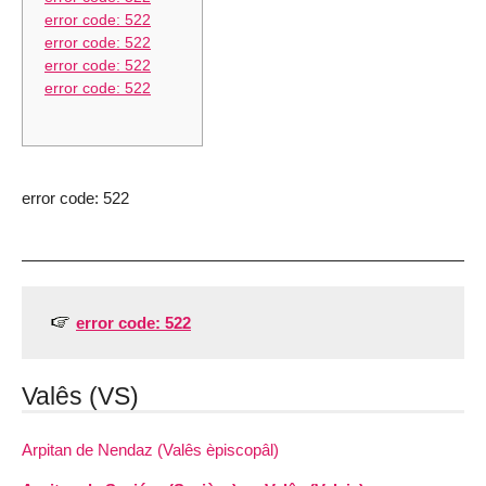
error code: 522
error code: 522
error code: 522
error code: 522
error code: 522
error code: 522
Valês (VS)
Arpitan de Nendaz (Valês èpiscopâl)