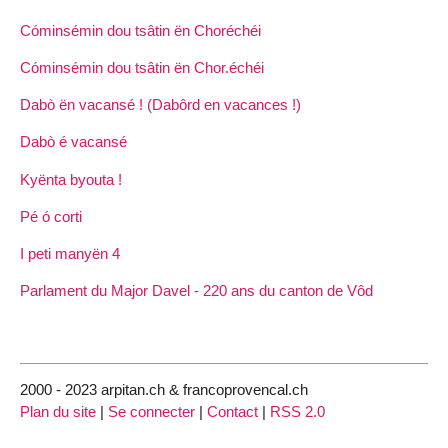
Cóminsémin dou tsâtin ën Choréchéi
Cóminsémin dou tsâtin ën Chor.échéi
Dabò ën vacansé ! (Dabôrd en vacances !)
Dabò é vacansé
Kyënta byouta !
Pé ó corti
I peti manyën 4
Parlament du Major Davel - 220 ans du canton de Vôd
2000 - 2023 arpitan.ch & francoprovencal.ch
Plan du site
|
Se connecter
|
Contact
|
RSS 2.0