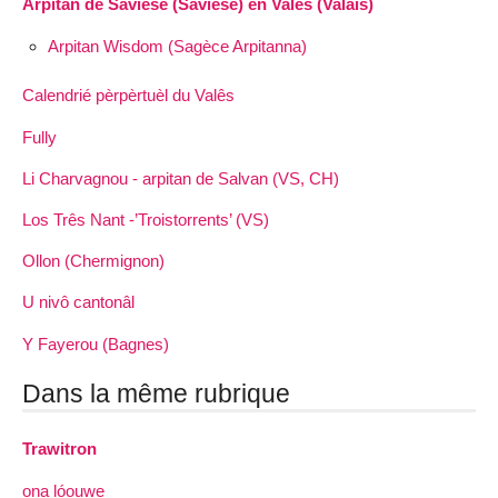
Arpitan de Saviése (Savièse) en Valês (Valais)
Arpitan Wisdom (Sagèce Arpitanna)
Calendrié pèrpèrtuèl du Valês
Fully
Li Charvagnou - arpitan de Salvan (VS, CH)
Los Três Nant -’Troistorrents’ (VS)
Ollon (Chermignon)
U nivô cantonâl
Y Fayerou (Bagnes)
Dans la même rubrique
Trawitron
ona lóouwe