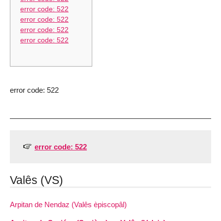
error code: 522
error code: 522
error code: 522
error code: 522
error code: 522
error code: 522
Valês (VS)
Arpitan de Nendaz (Valês èpiscopâl)