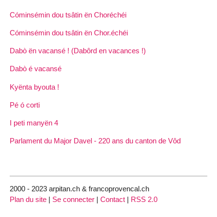
Cóminsémin dou tsâtin ën Choréchéi
Cóminsémin dou tsâtin ën Chor.échéi
Dabò ën vacansé ! (Dabôrd en vacances !)
Dabò é vacansé
Kyënta byouta !
Pé ó corti
I peti manyën 4
Parlament du Major Davel - 220 ans du canton de Vôd
2000 - 2023 arpitan.ch & francoprovencal.ch
Plan du site
|
Se connecter
|
Contact
|
RSS 2.0