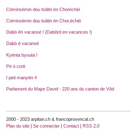
Cóminsémin dou tsâtin ën Choréchéi
Cóminsémin dou tsâtin ën Chor.échéi
Dabò ën vacansé ! (Dabôrd en vacances !)
Dabò é vacansé
Kyënta byouta !
Pé ó corti
I peti manyën 4
Parlament du Major Davel - 220 ans du canton de Vôd
2000 - 2023 arpitan.ch & francoprovencal.ch
Plan du site
|
Se connecter
|
Contact
|
RSS 2.0