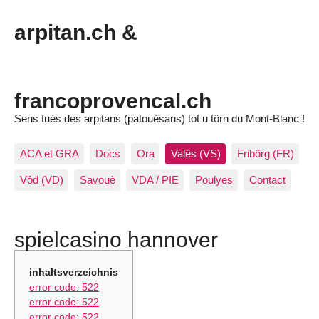
arpitan.ch &
francoprovencal.ch
Sens tués des arpitans (patouésans) tot u tôrn du Mont-Blanc !
ACA et GRA
Docs
Ora
Valês (VS)
Fribôrg (FR)
Vôd (VD)
Savouè
VDA / PIE
Poulyes
Contact
spielcasino hannover
inhaltsverzeichnis
error code: 522
error code: 522
error code: 522